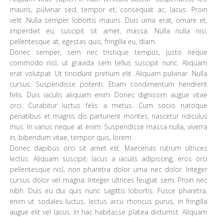
mauris, pulvinar sed, tempor et, consequat ac, lacus. Proin
velit. Nulla semper lobortis mauris. Duis urna erat, ornare et,
imperdiet eu, suscipit sit amet, massa. Nulla nulla nisi,
pellentesque at, egestas quis, fringilla eu, diam.
Donec semper, sem nec tristique tempus, justo neque
commodo nisl, ut gravida sem tellus suscipit nunc. Aliquam
erat volutpat. Ut tincidunt pretium elit. Aliquam pulvinar. Nulla
cursus. Suspendisse potenti. Etiam condimentum hendrerit
felis. Duis iaculis aliquam enim. Donec dignissim augue vitae
orci. Curabitur luctus felis a metus. Cum sociis natoque
penatibus et magnis dis parturient montes, nascetur ridiculus
mus. In varius neque at enim. Suspendisse massa nulla, viverra
in, bibendum vitae, tempor quis, lorem.
Donec dapibus orci sit amet elit. Maecenas rutrum ultrices
lectus. Aliquam suscipit, lacus a iaculis adipiscing, eros orci
pellentesque nisl, non pharetra dolor urna nec dolor. Integer
cursus dolor vel magna. Integer ultrices feugiat sem. Proin nec
nibh. Duis eu dui quis nunc sagittis lobortis. Fusce pharetra,
enim ut sodales luctus, lectus arcu rhoncus purus, in fringilla
augue elit vel lacus. In hac habitasse platea dictumst. Aliquam