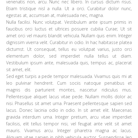
venenatis non, arcu. Nunc nec libero. In cursus dictum risus.
Etiam tristique nisl a nulla. Ut a orci. Curabitur dolor nunc,
egestas at, accumsan at, malesuada nec, magna.
Nulla facilisi. Nunc volutpat. Vestibulum ante ipsum primis in
faucibus orci luctus et ultrices posuere cubilia Curae; Ut sit
amet orci vel mauris blandit vehicula. Nullam quis enim. Integer
dignissim viverra velit. Curabitur in odio. In hac habitasse platea
dictumst. Ut consequat, tellus eu volutpat varius, justo orci
elementum dolor, sed imperdiet nulla tellus ut diam.
Vestibulum ipsum ante, malesuada quis, tempus ac, placerat
sit amet, elit.
Sed eget turpis a pede tempor malesuada. Vivamus quis mi at
leo pulvinar hendrerit. Cum sociis natoque penatibus et
magnis dis parturient montes, nascetur ridiculus mus.
Pellentesque aliquet lacus vitae pede. Nullam mollis dolor ac
nisi. Phasellus sit amet urna. Praesent pellentesque sapien sed
lacus. Donec lacinia odio in odio. In sit amet elit. Maecenas
gravida interdum urna. Integer pretium, arcu vitae imperdiet
facilisis, elit tellus tempor nisi, vel feugiat ante velit sit amet
mauris. Vivamus arcu. Integer pharetra magna ac lacus.
Aliquam vitae sapien in nibh vehicula auctor. Suspendisse leo