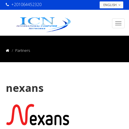
+201064452320
ENGLISH
Partners
nexans