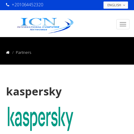
+201064452320
ENGLISH
Partners
kaspersky